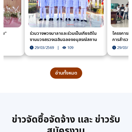
ราช"
ร่วมวางพวงมาลาและร่วมเป็นเกียรติใน
โครงการฝึก
งานบวงสรวงเฉลิมฉลองอนุสรณ์สถาน
การสำรวจด
เมืองราดพ่อขุนผาเมืองและงานประเพณี
สร้างทางหล่
29/03/2569
|
109
29/03/2
ลอยกระทง ประจำปี 2567 วันจันทร์ที่ 15
ที่ 21 พฤศ
พฤศจิกายน 2567 เวลา 07.00 น.
อ่านทั้งหมด
ข่าวจัดซื้อจัดจ้าง และ ข่าวรับ
สมัครงาน